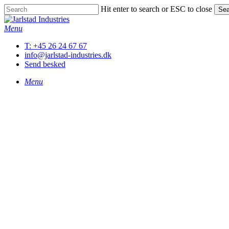
Skip
Hit enter to search or ESC to close
Sea
to
Close
main
Search
Menu
content
T: +45 26 24 67 67
info@jarlstad-industries.dk
Send besked
Menu