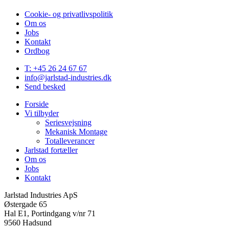
Cookie- og privatlivspolitik
Om os
Jobs
Kontakt
Ordbog
Close
T: +45 26 24 67 67
Menu
info@jarlstad-industries.dk
Send besked
Forside
Vi tilbyder
Seriesvejsning
Mekanisk Montage
Totalleverancer
Jarlstad fortæller
Om os
Jobs
Kontakt
Jarlstad Industries ApS
Østergade 65
Hal E1, Portindgang v/nr 71
9560 Hadsund