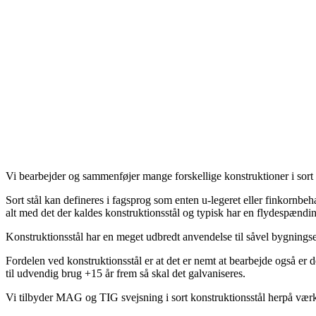
Vi bearbejder og sammenføjer mange forskellige konstruktioner i sort 
Sort stål kan defineres i fagsprog som enten u-legeret eller finkornbe
alt med det der kaldes konstruktionsstål og typisk har en flydespænd
Konstruktionsstål har en meget udbredt anvendelse til såvel bygning
Fordelen ved konstruktionsstål er at det er nemt at bearbejde også er 
til udvendig brug +15 år frem så skal det galvaniseres.
Vi tilbyder MAG og TIG svejsning i sort konstruktionsstål herpå værkst