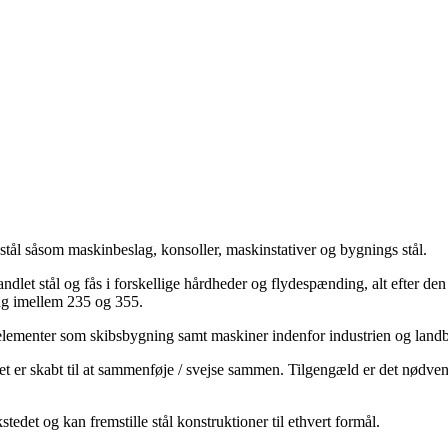
stål såsom maskinbeslag, konsoller, maskinstativer og bygnings stål.
handlet stål og fås i forskellige hårdheder og flydespænding, alt efter 
ing imellem 235 og 355.
selementer som skibsbygning samt maskiner indenfor industrien og landb
det er skabt til at sammenføje / svejse sammen. Tilgengæld er det nødvend
edet og kan fremstille stål konstruktioner til ethvert formål.