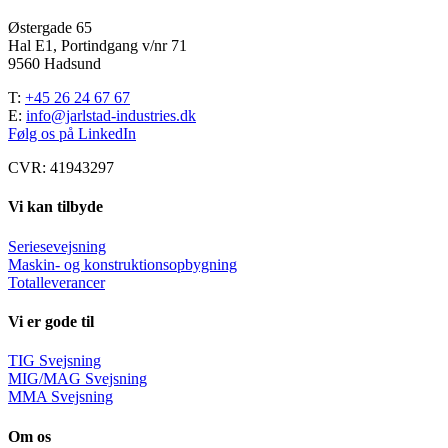
Østergade 65
Hal E1, Portindgang v/nr 71
9560 Hadsund
T:
+45 26 24 67 67
E:
info@jarlstad-industries.dk
Følg os på LinkedIn
CVR: 41943297
Vi kan tilbyde
Seriesevejsning
Maskin- og konstruktionsopbygning
Totalleverancer
Vi er gode til
TIG Svejsning
MIG/MAG Svejsning
MMA Svejsning
Om os