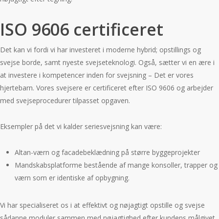
ISO 9606 certificeret
Det kan vi fordi vi har investeret i moderne hybrid; opstillings og
svejse borde, samt nyeste svejseteknologi. Også, sætter vi en ære i
at investere i kompetencer inden for svejsning – Det er vores
hjertebarn. Vores svejsere er certificeret efter ISO 9606 og arbejder
med svejseprocedurer tilpasset opgaven.
Eksempler på det vi kalder seriesvejsning kan være:
Altan-værn og facadebeklædning på større byggeprojekter
Mandskabsplatforme bestående af mange konsoller, trapper og
værn som er identiske af opbygning.
Vi har specialiseret os i at effektivt og nøjagtigt opstille og svejse
sådanne moduler sammen med nøjagtighed efter kundens målgivet