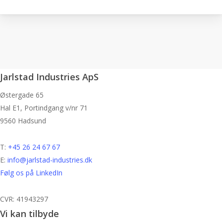
Jarlstad Industries ApS
Østergade 65
Hal E1, Portindgang v/nr 71
9560 Hadsund
T:
+45 26 24 67 67
E:
info@jarlstad-industries.dk
Følg os på LinkedIn
CVR: 41943297
Vi kan tilbyde