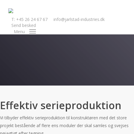
Skip
to
main
T: +45 26 24 67 67
info@jarlstad-industries.dk
Send besked
content
Menu
Seriesvejs
Effektiv serieproduktion
Vi tilbyder effektiv serieproduktion til konstruktøren med det store
projekt bestående af flere ens moduler der skal samles og svejses
nøjagtigt efter tegning.